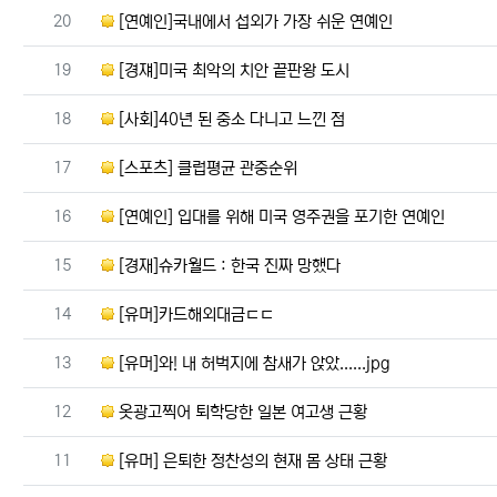
번호
20
[연예인]국내에서 섭외가 가장 쉬운 연예인
번호
19
[경쟤]미국 최악의 치안 끝판왕 도시
번호
18
[사회]40년 된 중소 다니고 느낀 점
번호
17
[스포츠] 클럽평균 관중순위
번호
16
[연예인] 입대를 위해 미국 영주권을 포기한 연예인
번호
15
[경재]슈카월드 : 한국 진짜 망했다
번호
14
[유머]카드해외대금ㄷㄷ
번호
13
[유머]와! 내 허벅지에 참새가 앉았......jpg
번호
12
옷광고찍어 퇴학당한 일본 여고생 근황
번호
11
[유머] 은퇴한 정찬성의 현재 몸 상태 근황