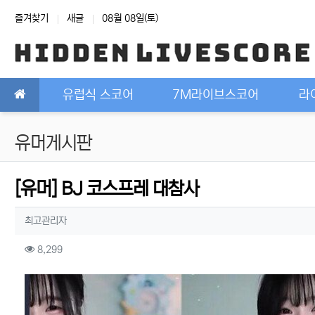
상단 네비
즐겨찾기
새글
08월 08일(토)
메인 메뉴
유럽식 스코어
7M라이브스코어
라
유머게시판
[유머] BJ 코스프레 대참사
작성자 정보
작성
최고관리자
컨텐츠 정보
조회
8,299
본문