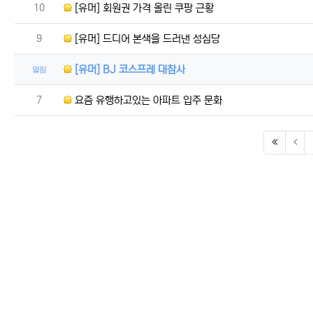
번호
10
[유머] 회원권 가격 올린 쿠팡 근황
번호
9
[유머] 드디어 본색을 드러낸 성심당
[유머] BJ 코스프레 대참사
열람
번호
7
요즘 유행하고있는 아파트 입주 문화