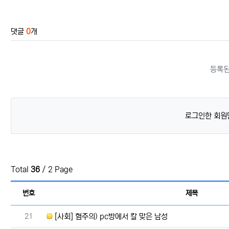
관련자료
댓글
0
개
등록된
로그인한 회원
Total
36
/ 2 Page
번호
제목
번호
21
[사회] 혐주의) pc방에서 칼 맞은 남성