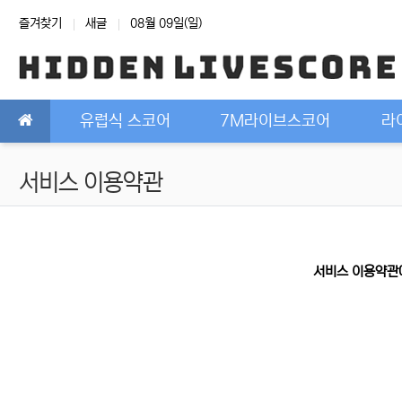
상단 네비
즐겨찾기
새글
08월 09일(일)
메인 메뉴
유럽식 스코어
7M라이브스코어
라
서비스 이용약관
서비스 이용약관