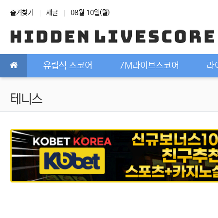
상단 네비
즐겨찾기
새글
08월 10일(월)
메인 메뉴
유럽식 스코어
7M라이브스코어
라
테니스