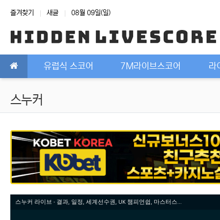
상단 네비
즐겨찾기
새글
08월 09일(일)
메인 메뉴
유럽식 스코어
7M라이브스코어
라
스누커