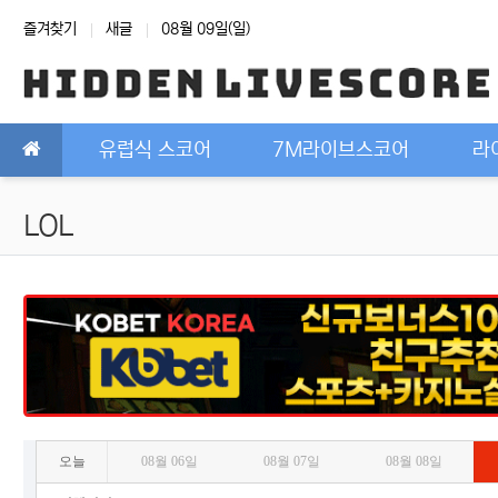
상단 네비
즐겨찾기
새글
08월 09일(일)
메인 메뉴
유럽식 스코어
7M라이브스코어
라
LOL