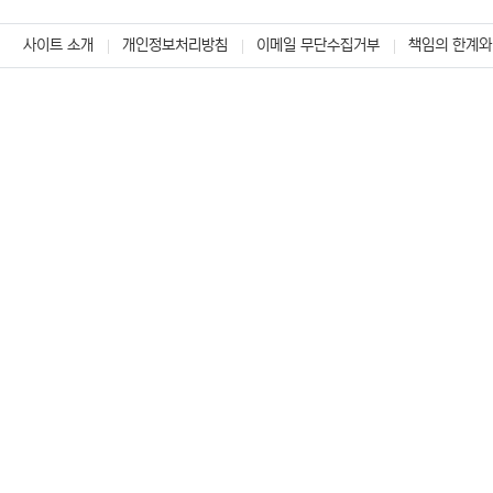
사이트 소개
개인정보처리방침
이메일 무단수집거부
책임의 한계와