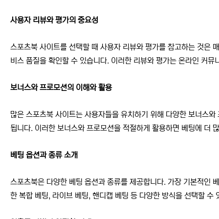
사용자 리뷰와 평가의 중요성
스포츠북 사이트를 선택할 때 사용자 리뷰와 평가를 참고하는 것은 매
비스 품질을 확인할 수 있습니다. 이러한 리뷰와 평가는 온라인 커뮤
보너스와 프로모션의 이해와 활용
많은 스포츠북 사이트는 사용자들을 유치하기 위해 다양한 보너스와 프
됩니다. 이러한 보너스와 프로모션을 적절하게 활용하면 베팅에 더 많
베팅 옵션과 종류 소개
스포츠북은 다양한 베팅 옵션과 종류를 제공합니다. 가장 기본적인 베
한 복합 베팅, 라이브 베팅, 핸디캡 베팅 등 다양한 방식을 선택할 수 