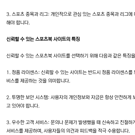
3. 스포츠 종목과 리그: 개인적으로 관심 있는 스포츠 종목과 리그에
해야 합니다.
신뢰할 수 있는 스포츠북 사이트의 특징
신뢰할 수 있는 스포츠북 사이트를 선택하기 위해 다음과 같은 특징을
1. 정품 라이센스: 신뢰할 수 있는 사이트는 반드시 정품 라이센스를
비스를 제공하는 것을 의미합니다.
2. 투명한 보안 시스템: 사용자의 개인정보와 자금은 항상 안전하게 
고 있어야 합니다.
3. 우수한 고객 서비스: 문의나 문제가 발생했을 때 신속하고 친절
서비스를 제공하며, 사용자들의 의견과 피드백을 적극 수용합니다.