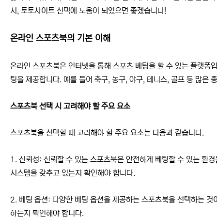
서, 토토사이트 선택에 도움이 되었으면 좋겠습니다!
온라인 스포츠북의 기본 이해
온라인 스포츠북은 인터넷을 통해 스포츠 베팅을 할 수 있는 플랫폼입
팅을 제공합니다. 예를 들어 축구, 농구, 야구, 테니스, 골프 등 많은
스포츠북 선택 시 고려해야 할 주요 요소
스포츠북을 선택할 때 고려해야 할 주요 요소는 다음과 같습니다.
1. 신뢰성: 신뢰할 수 있는 스포츠북은 안전하게 베팅할 수 있는 환
시스템을 갖추고 있는지 확인해야 합니다.
2. 베팅 옵션: 다양한 베팅 옵션을 제공하는 스포츠북을 선택하는 것이
하는지 확인해야 합니다.