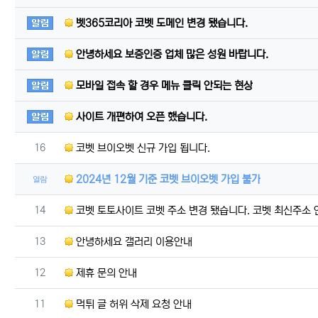
공지사항
벳365코리아 코벳 도메인 변경 됐습니다.
공지사항
안녕하세요 보증인증 업체 많은 성원 바랍니다.
공지사항
모바일 접속 할 경우 메뉴 클릭 안되는 현상
공지사항
사이트 개편하여 오픈 했습니다.
번호
16
코벳 브이오벳 신규 가입 됩니다.
2024년 12월 기준 코벳 브이오벳 가입 불가
열람
번호
14
코벳 토토사이트 코벳 주소 변경 됐습니다. 코벳 최신주소 
번호
13
안녕하세요 갤러리 이용안내
번호
12
제휴 문의 안내
번호
11
먹튀 글 허위 삭제 요청 안내