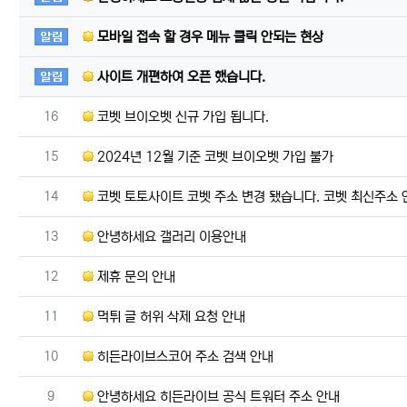
공지사항
모바일 접속 할 경우 메뉴 클릭 안되는 현상
공지사항
사이트 개편하여 오픈 했습니다.
번호
16
코벳 브이오벳 신규 가입 됩니다.
번호
15
2024년 12월 기준 코벳 브이오벳 가입 불가
번호
14
코벳 토토사이트 코벳 주소 변경 됐습니다. 코벳 최신주소 
번호
13
안녕하세요 갤러리 이용안내
번호
12
제휴 문의 안내
번호
11
먹튀 글 허위 삭제 요청 안내
번호
10
히든라이브스코어 주소 검색 안내
번호
9
안녕하세요 히든라이브 공식 트워터 주소 안내