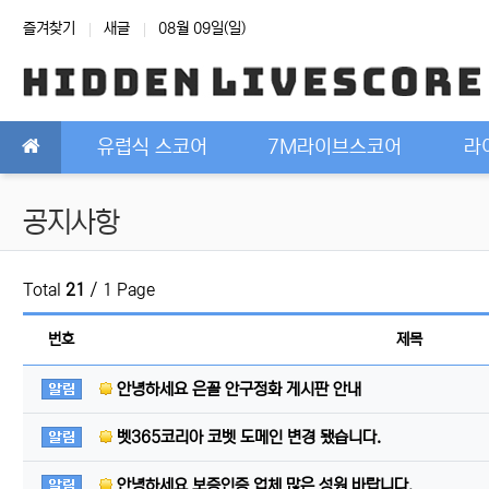
상단 네비
즐겨찾기
새글
08월 09일(일)
메인 메뉴
유럽식 스코어
7M라이브스코어
라
공지사항
Total
21
/ 1 Page
번호
제목
공지사항
안녕하세요 은꼴 안구정화 게시판 안내
공지사항
벳365코리아 코벳 도메인 변경 됐습니다.
공지사항
안녕하세요 보증인증 업체 많은 성원 바랍니다.