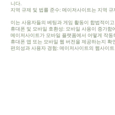
니다.
지역 규제 및 법률 준수: 메이저사이트는 지역 규
이는 사용자들의 베팅과 게임 활동이 합법적이고
휴대폰 및 모바일 호환성: 모바일 사용이 증가함
메이저사이트가 모바일 플랫폼에서 어떻게 작동
휴대폰 앱 또는 모바일 웹 버전을 제공하는지 확
편의성과 사용자 경험: 메이저사이트의 웹사이트