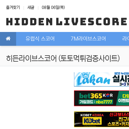
상단 네비
즐겨찾기
새글
08월 06일(목)
메인 메뉴
유럽식 스코어
7M라이브스코어
라
히든라이브스코어 (토토먹튀검증사이트)