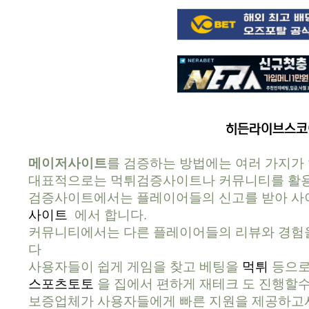
히든라이브스코
메이저사이트
를 검증하는 방법에는 여러 가지가
대표적으로는 먹튀검증사이트나 커뮤니티를 활용
검증사이트에서는 플레이어들의 신고를 받아 사
사이트
에서 합니다.
커뮤니티에서는 다른 플레이어들의 리뷰와 경험
다
사용자들이 쉽게 게임을 찾고 베팅을
먹튀
등으로
스포츠토토
을 집에서 편하게 재테크 도 진행할
보증업체가 사용자들에게 빠른 지원을 제공하고사