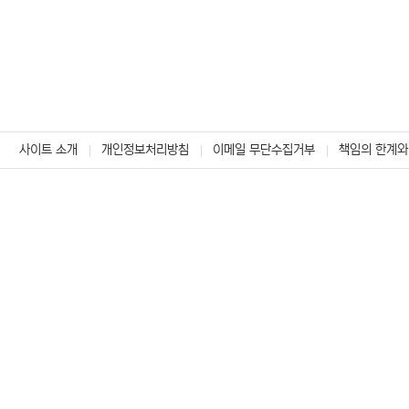
사이트 소개
개인정보처리방침
이메일 무단수집거부
책임의 한계와