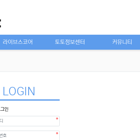
라이브스코어
토토정보센터
커뮤니티
LOGIN
로그인
수