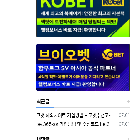
최근글
등록일
코뱃 해외사이트 가입방법 - 코벳추천코드 코벳 최신주소
07.01
등록일
bet365kor 가입방법 및 추천코드 bet365kor 최신도메인
07.01
새댓글