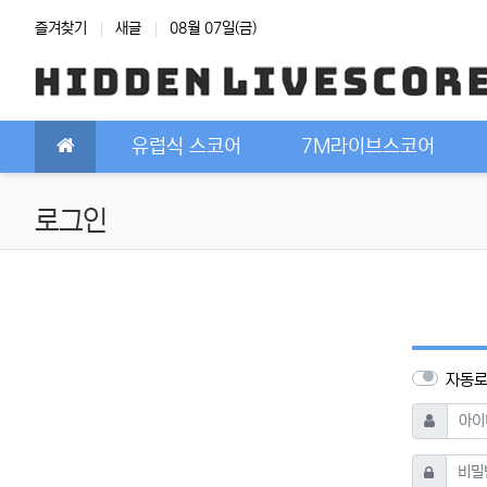
상단 네비
즐겨찾기
새글
08월 07일(금)
메인 메뉴
유럽식 스코어
7M라이브스코어
로그인
자동
필수
아이디
필
비밀번호