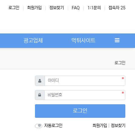
로그인
회원가입
정보찾기
FAQ
1:1문의
접속자 25
광고업체
먹튀사이트
로그인
필수
아이디
필수
비밀번호
로그인
자동로그인
회원가입
정보찾기