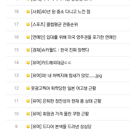
번호
18
[사회]40년 된 중소 다니고 느낀 점
번호
17
[스포츠] 클럽평균 관중순위
번호
16
[연예인] 입대를 위해 미국 영주권을 포기한 연예인
번호
15
[경재]슈카월드 : 한국 진짜 망했다
번호
14
[유머]카드해외대금ㄷㄷ
번호
13
[유머]와! 내 허벅지에 참새가 앉았......jpg
번호
12
옷광고찍어 퇴학당한 일본 여고생 근황
번호
11
[유머] 은퇴한 정찬성의 현재 몸 상태 근황
번호
10
[유머] 회원권 가격 올린 쿠팡 근황
번호
9
[유머] 드디어 본색을 드러낸 성심당