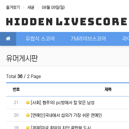
상단 네비
즐겨찾기
새글
08월 09일(일)
메인 메뉴
유럽식 스코어
7M라이브스코어
라
유머게시판
Total
36
/ 2 Page
번호
제목
번호
21
[사회] 혐주의) pc방에서 칼 맞은 남성
번호
20
[연예인]국내에서 섭외가 가장 쉬운 연예인
번호
19
[경쟤]미국 최악의 치안 끝판왕 도시