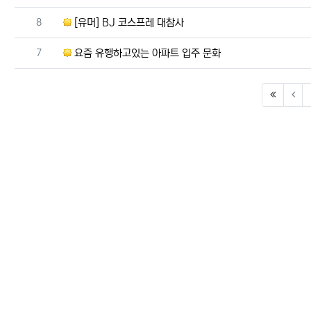
번호
8
[유머] BJ 코스프레 대참사
번호
7
요즘 유행하고있는 아파트 입주 문화