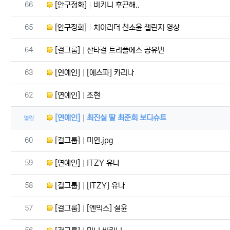
번호
66
[안구정화]
비키니 후끈해..
번호
65
[안구정화]
치어리더 천소윤 챌린지 영상
번호
64
[걸그룹]
산타걸 트리플에스 공유빈
번호
63
[연예인]
[에스파] 카리나
번호
62
[연예인]
조현
[연예인]
최진실 딸 최준희 보디슈트
열람
번호
60
[걸그룹]
미연.jpg
번호
59
[연예인]
ITZY 유나
번호
58
[걸그룹]
[ITZY] 유나
번호
57
[걸그룹]
[엔믹스] 설윤
번호