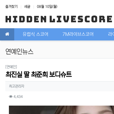
상단 네비
즐겨찾기
새글
08월 10일(월)
메인 메뉴
유럽식 스코어
7M라이브스코어
라
연예인뉴스
분류
[연예인]
최진실 딸 최준희 보디슈트
작성자 정보
작성
최고관리자
컨텐츠 정보
조회
4,434
본문