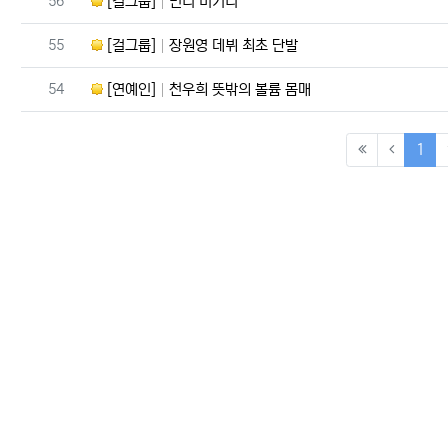
56
[걸그룹]
민니 비키니
번호
55
[걸그룹]
장원영 데뷔 최초 단발
번호
54
[연예인]
천우희 뜻밖의 볼륨 몸매
(cu
1