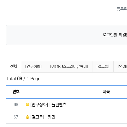
등록된
로그인한 회원
연예인뉴스 분류 목록
전체
[안구정화]
[여캠BJ스트리머유튜버]
[걸그룹]
[연예
Total
68
/ 1 Page
번호
제목
번호
68
[안구정화]
돌핀팬츠
번호
67
[걸그룹]
카리