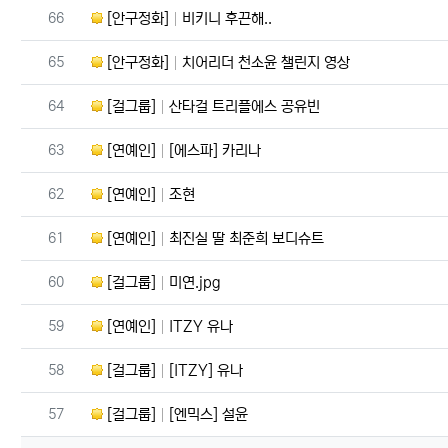
번호
66
[안구정화]
비키니 후끈해..
번호
65
[안구정화]
치어리더 천소윤 챌린지 영상
번호
64
[걸그룹]
산타걸 트리플에스 공유빈
번호
63
[연예인]
[에스파] 카리나
번호
62
[연예인]
조현
번호
61
[연예인]
최진실 딸 최준희 보디슈트
번호
60
[걸그룹]
미연.jpg
번호
59
[연예인]
ITZY 유나
번호
58
[걸그룹]
[ITZY] 유나
번호
57
[걸그룹]
[엔믹스] 설윤