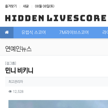
상단 네비
즐겨찾기
새글
08월 08일(토)
메인 메뉴
유럽식 스코어
7M라이브스코어
라
연예인뉴스
분류
[걸그룹]
민니 비키니
작성자 정보
작성
최고관리자
컨텐츠 정보
조회
12,528
본문