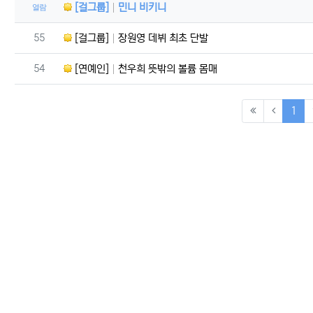
[걸그룹]
민니 비키니
열람
번호
55
[걸그룹]
장원영 데뷔 최초 단발
번호
54
[연예인]
천우희 뜻밖의 볼륨 몸매
(cu
1