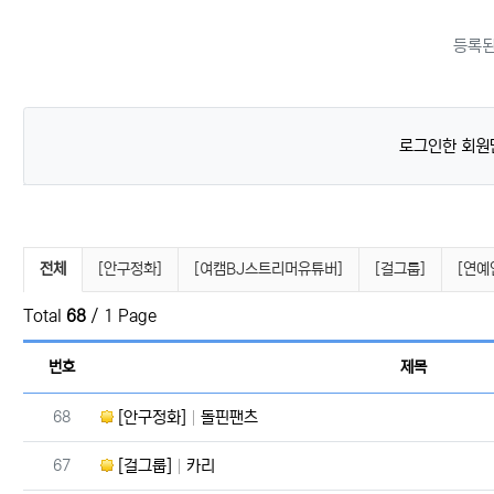
등록된
로그인한 회원
연예인뉴스 분류 목록
전체
[안구정화]
[여캠BJ스트리머유튜버]
[걸그룹]
[연예
Total
68
/ 1 Page
번호
제목
번호
68
[안구정화]
돌핀팬츠
번호
67
[걸그룹]
카리