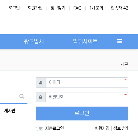
로그인
회원가입
정보찾기
FAQ
1:1문의
접속자 42
광고업체
먹튀사이트
새글
필수
아이디
필수
비밀번호
새글 검색
게시판
로그인
자동로그인
회원가입
정보찾기