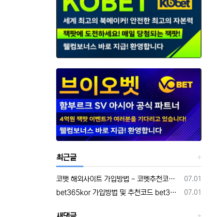
최근글
등록일
코뱃 해외사이트 가입방법 - 코벳추천코드 코벳 최신주소
07.01
등록일
bet365kor 가입방법 및 추천코드 bet365kor 최신도메인
07.01
새댓글