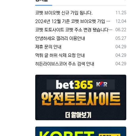
등록일
코벳 브이오벳 신규 가입 됩니다.
11.25
등록일
2024년 12월 기준 코벳 브이오벳 가입 불가
12.04
등록일
코벳 토토사이트 코벳 주소 변경 됐습니다. 코벳 최신주소 안내
06.22
등록일
안녕하세요 갤러리 이용안내
05.27
등록일
제휴 문의 안내
04.29
등록일
먹튀 글 허위 삭제 요청 안내
04.29
등록일
히든라이브스코어 주소 검색 안내
04.29