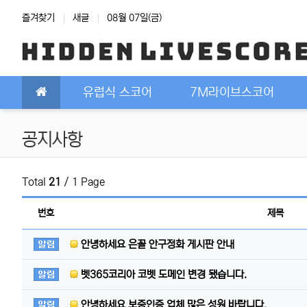
상단 네비
즐겨찾기
새글
08월 07일(금)
메인 메뉴
유럽식 스코어
7M라이브스코어
공지사항
Total
21
/ 1 Page
번호
제목
공지사항
안녕하세요 은꼴 안구정화 게시판 안내
공지사항
벳365코리아 코벳 도메인 변경 됐습니다.
공지사항
안녕하세요 보증인증 업체 많은 성원 바랍니다.