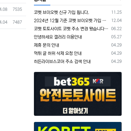
조회
4.08
7535
등록일
코벳 브이오벳 신규 가입 됩니다.
11.25
등록일
2024년 12월 기준 코벳 브이오벳 가입 불가
12.04
조회
4.04
7487
등록일
코벳 토토사이트 코벳 주소 변경 됐습니다. 코벳 최신주소 안내
06.22
등록일
안녕하세요 갤러리 이용안내
05.27
등록일
제휴 문의 안내
04.29
등록일
먹튀 글 허위 삭제 요청 안내
04.29
등록일
히든라이브스코어 주소 검색 안내
04.29