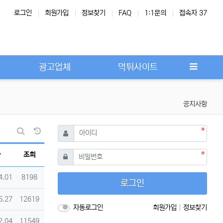
로그인
회원가입
정보찾기
FAQ
1:1문의
접속자 37
광고업체
먹튀사이트
공지사항
필수
아이디
날짜순 정렬
게시판 검색
필수
비밀번호
짜
조회
조회
4.01
8198
로그인
조회
5.27
12619
자동로그인
회원가입
정보찾기
조회
2.04
11549