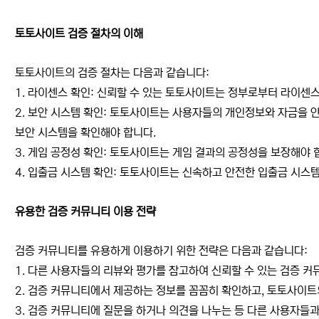
토토사이트 검증 절차의 이해
토토사이트의 검증 절차는 다음과 같습니다:
1. 라이센스 확인: 신뢰할 수 있는 토토사이트는 정부로부터 라이센
2. 보안 시스템 확인: 토토사이트는 사용자들의 개인정보와 자금을 
보안 시스템을 확인해야 합니다.
3. 게임 공정성 확인: 토토사이트는 게임 결과의 공정성을 보장해야 
4. 입출금 시스템 확인: 토토사이트는 신속하고 안전한 입출금 시스
유용한 검증 커뮤니티 이용 전략
검증 커뮤니티를 유용하게 이용하기 위한 전략은 다음과 같습니다:
1. 다른 사용자들의 리뷰와 평가를 참고하여 신뢰할 수 있는 검증 
2. 검증 커뮤니티에서 제공하는 정보를 꼼꼼히 확인하고, 토토사이
3. 검증 커뮤니티에 질문을 하거나 의견을 나누는 등 다른 사용자들과