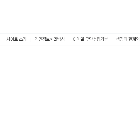
사이트 소개
개인정보처리방침
이메일 무단수집거부
책임의 한계와