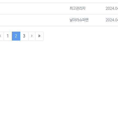
등록자
등록일
최고관리자
2024.0
등록자
등록일
날아라슈퍼맨
2024.0
(current)
1
2
3