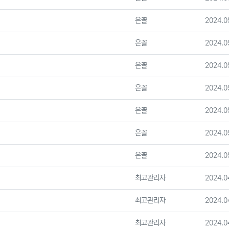
등록자
등록일
은꼴
2024.0
등록자
등록일
은꼴
2024.0
등록자
등록일
은꼴
2024.0
등록자
등록일
은꼴
2024.0
등록자
등록일
은꼴
2024.0
등록자
등록일
은꼴
2024.0
등록자
등록일
은꼴
2024.0
등록자
등록일
최고관리자
2024.0
등록자
등록일
최고관리자
2024.0
등록자
등록일
최고관리자
2024.0