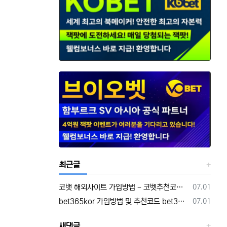
최근글
등록일
코뱃 해외사이트 가입방법 - 코벳추천코드 코벳 최신주소
07.01
등록일
bet365kor 가입방법 및 추천코드 bet365kor 최신도메인
07.01
새댓글