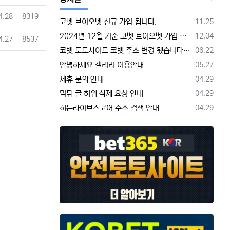
조회
4.28
8319
등록일
코벳 브이오벳 신규 가입 됩니다.
11.25
등록일
2024년 12월 기준 코벳 브이오벳 가입 불가
12.04
조회
4.27
8537
등록일
코벳 토토사이트 코벳 주소 변경 됐습니다. 코벳 최신주소 안내
06.22
등록일
안녕하세요 갤러리 이용안내
05.27
등록일
제휴 문의 안내
04.29
등록일
먹튀 글 허위 삭제 요청 안내
04.29
등록일
히든라이브스코어 주소 검색 안내
04.29