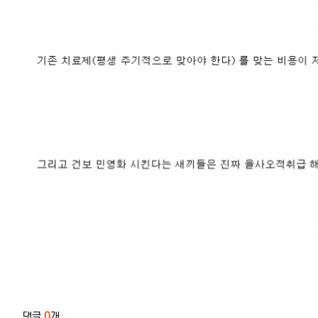
관련자료
댓글
0
개