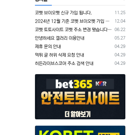
등록일
코벳 브이오벳 신규 가입 됩니다.
11.25
등록일
2024년 12월 기준 코벳 브이오벳 가입 불가
12.04
등록일
코벳 토토사이트 코벳 주소 변경 됐습니다. 코벳 최신주소 안내
06.22
등록일
안녕하세요 갤러리 이용안내
05.27
등록일
제휴 문의 안내
04.29
등록일
먹튀 글 허위 삭제 요청 안내
04.29
등록일
히든라이브스코어 주소 검색 안내
04.29