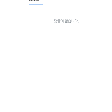
댓글이 없습니다.