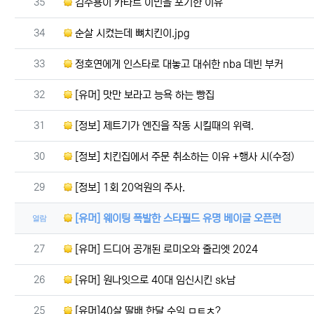
번호
35
김수용이 카타르 이민을 포기한 이유
번호
34
순살 시켰는데 뼈치킨이.jpg
번호
33
정호연에게 인스타로 대놓고 대쉬한 nba 데빈 부커
번호
32
[유머] 맛만 보라고 능욕 하는 빵집
번호
31
[정보] 제트기가 엔진을 작동 시킬때의 위력.
번호
30
[정보] 치킨집에서 주문 취소하는 이유 +행사 시(수정)
번호
29
[정보] 1회 20억원의 주사.
[유머] 웨이팅 폭발한 스타필드 유명 베이글 오픈런
열람
번호
27
[유머] 드디어 공개된 로미오와 줄리엣 2024
번호
26
[유머] 원나잇으로 40대 임신시킨 sk남
번호
25
[유머]40살 딸배 한달 수익 ㅁㅌㅊ?