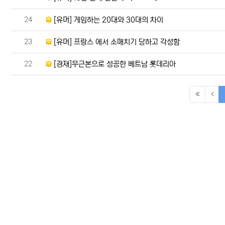
번호
24
[유머] 게임하는 20대와 30대의 차이
번호
23
[유머] 프랑스 에서 소매치기 당하고 각성함
번호
22
[경재]무근본으로 성공한 베트남 롯데리아