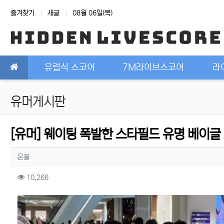
상단 네비
즐겨찾기
새글
08월 06일(목)
메인 메뉴
유럽식 스코어
7M라이브스코어
라
유머게시판
[유머] 웨이팅 폭발한 스타필드 유명 베이글
작성자 정보
작성
은꼴
컨텐츠 정보
조회
10,266
본문