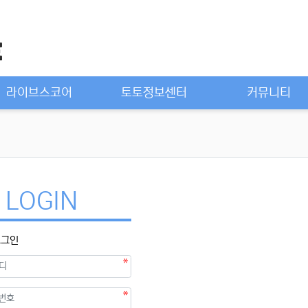
라이브스코어
토토정보센터
커뮤니티
LOGIN
로그인
수