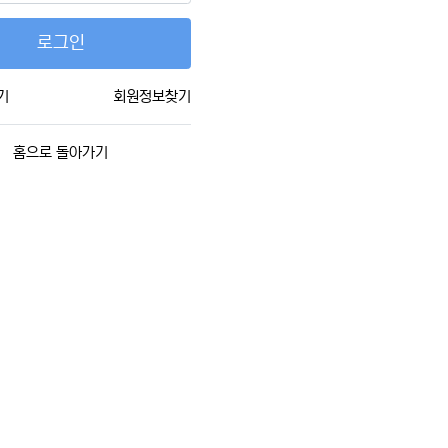
로그인
기
회원정보찾기
홈으로 돌아가기