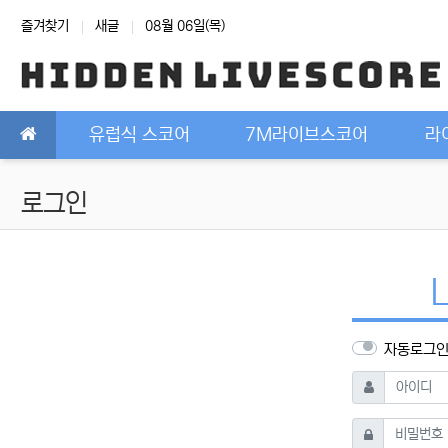
상단 네비
즐겨찾기
새글
08월 06일(목)
메인 메뉴
유럽식 스코어
7M라이브스코어
라
로그인
자동로그
필수
아이디
필수
비밀번호