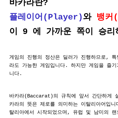
바카라란?
플레이어(Player)
와
뱅커(
이 9 에 가까운 쪽이 승리
게임의 진행의 정산은 딜러가 진행하므로, 특
라도 가능한 게임입니다. 하지만 게임을 즐기
니다.
바카라(Baccarat)의 규칙에 앞서 간단하
카라의 뜻은 제로를 의미하는 이탈리아어입니다.
탈리아에서 시작되었으며, 유럽 및 남미의 랜