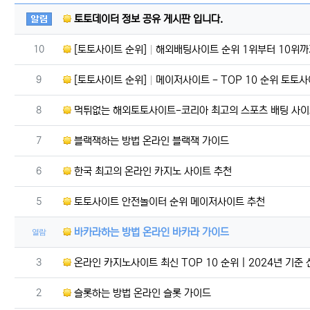
공지사항
토토데이터 정보 공유 게시판 입니다.
번호
10
[토토사이트 순위]
해외배팅사이트 순위 1위부터 10위까
번호
9
[토토사이트 순위]
메이저사이트 - TOP 10 순위 토토사이트 실시간
번호
8
먹튀없는 해외토토사이트-코리아 최고의 스포츠 배팅 사이
번호
7
블랙잭하는 방법 온라인 블랙잭 가이드
번호
6
한국 최고의 온라인 카지노 사이트 추천
번호
5
토토사이트 안전놀이터 순위 메이저사이트 추천
바카라하는 방법 온라인 바카라 가이드
열람
번호
3
온라인 카지노사이트 최신 TOP 10 순위 | 2024년 기
번호
2
슬롯하는 방법 온라인 슬롯 가이드