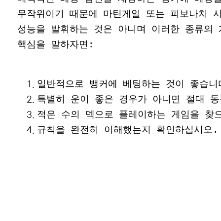
무작위이기 때문에 마틴게일 또는 피보나치 시
성능을 발휘하는 것은 아니며 이러한 종류의 
핵심을 말하자면:
일반적으로 뱅커에 베팅하는 것이 좋습니
특별히 운이 좋은 경우가 아니면 절대 동
적은 수의 덱으로 플레이하는 게임을 찾
규칙을 완전히 이해했는지 확인하십시오.