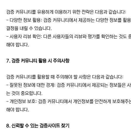
검증 커뮤니티를 유용하게 이용하기 위한 전략은 다음과 같습니다:
- 다양한 정보 활용: 검증 커뮤니티에서 제공하는 다양한 정보를 활용
결정을 내릴 수 있습니다.
- 사용자 리뷰 확인: 다른 사용자들의 리뷰와 평가를 확인하는 것도 
해야 합니다.
7. 검증 커뮤니티 활용 시 주의사항
검증 커뮤니티를 활용할 때 주의해야 할 사항은 다음과 같습니다:
- 잘못된 정보에 대한 경계: 검증 커뮤니티에서 제공되는 정보들은 
는 것이 중요합니다.
- 개인정보 보호: 검증 커뮤니티에서 개인정보를 안전하게 보호해주는
해야 합니다.
8. 신뢰할 수 있는 검증사이트 찾기