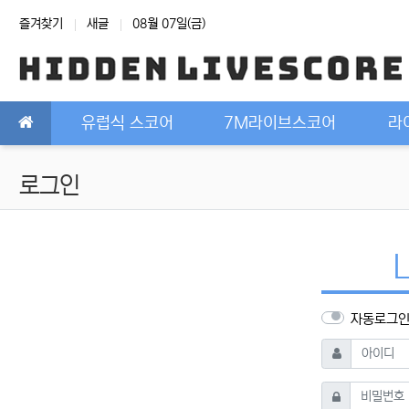
상단 네비
즐겨찾기
새글
08월 07일(금)
메인 메뉴
유럽식 스코어
7M라이브스코어
라
로그인
자동로그
필수
아이디
필수
비밀번호