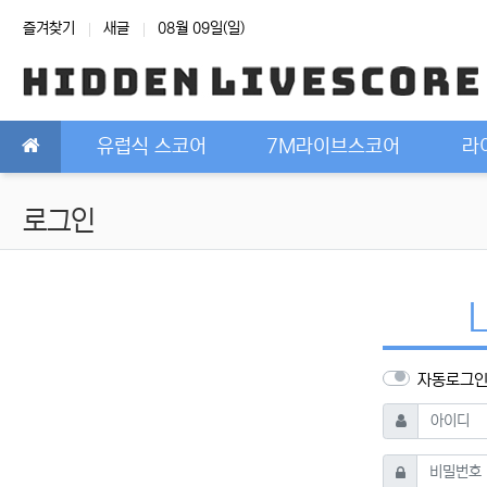
상단 네비
즐겨찾기
새글
08월 09일(일)
메인 메뉴
유럽식 스코어
7M라이브스코어
라
로그인
자동로그
필수
아이디
필수
비밀번호